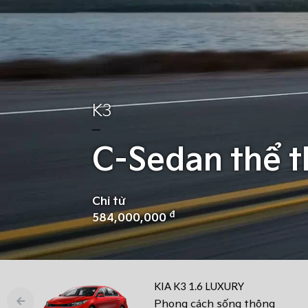
K3
C-Sedan thể t
Chỉ từ
đ
584,000,000
KIA K3 1.6 LUXURY
Phong cách sống thông