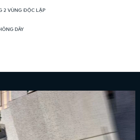
G 2 VÙNG ĐỘC LẬP
HÔNG DÂY
À LÀM MÁT HÀNG GHẾ TRƯỚC