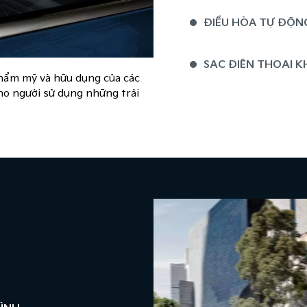
ĐIỀU HÒA TỰ ĐỘN
SẠC ĐIỆN THOẠI K
 thẩm mỹ và hữu dụng của các
ho người sử dụng những trải
HỆ THỐNG SƯỞI V
HÀNG GHẾ SAU