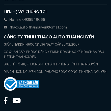
LIÊN HỆ VỚI CHÚNG TÔI
Hotline 0938949066
thaco.auto.thainguyen@gmail.com
CÔNG TY TNHH THACO AUTO THÁI NGUYÊN
GIẤY CNĐKDN: 4600421536 NGÀY CẤP 20/12/2007
CƠ QUAN CẤP: PHÒNG ĐĂNG KÝ KINH DOANH SỞ KẾ HOẠCH VÀ ĐẦU
TƯ TỈNH THÁI NGUYÊN
ĐỊA CHỈ: TỔ 48, PHƯỜNG PHAN ĐÌNH PHÙNG, TỈNH THÁI NGUYÊN
ĐỊA CHỈ: KCN NGUYÊN GON, PHƯỜNG SÔNG CÔNG, TỈNH THÁI NGUYÊN