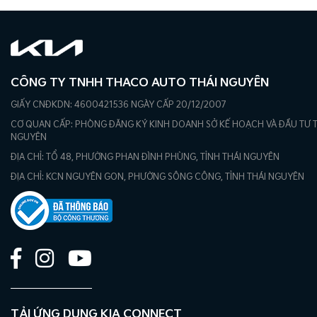
CÔNG TY TNHH THACO AUTO THÁI NGUYÊN
GIẤY CNĐKDN: 4600421536 NGÀY CẤP 20/12/2007
CƠ QUAN CẤP: PHÒNG ĐĂNG KÝ KINH DOANH SỞ KẾ HOẠCH VÀ ĐẦU TƯ T
NGUYÊN
ĐỊA CHỈ: TỔ 48, PHƯỜNG PHAN ĐÌNH PHÙNG, TỈNH THÁI NGUYÊN
ĐỊA CHỈ: KCN NGUYÊN GON, PHƯỜNG SÔNG CÔNG, TỈNH THÁI NGUYÊN
TẢI ỨNG DỤNG KIA CONNECT