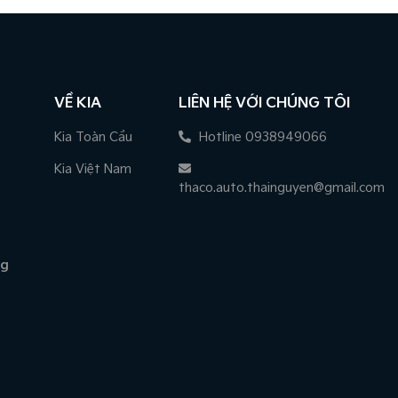
VỀ KIA
LIÊN HỆ VỚI CHÚNG TÔI
Kia Toàn Cầu
Hotline 0938949066
Kia Việt Nam
thaco.auto.thainguyen@gmail.com
ng