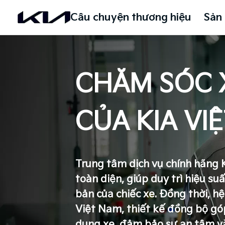
Câu chuyện thương hiệu
Sản
CHĂM SÓC X
CỦA KIA VI
Trung tâm dịch vụ chính hãng 
toàn diện, giúp duy trì hiệu su
bản của chiếc xe. Đồng thời, h
Việt Nam, thiết kế đồng bộ gó
dụng xe, đảm bảo sự an tâm và 