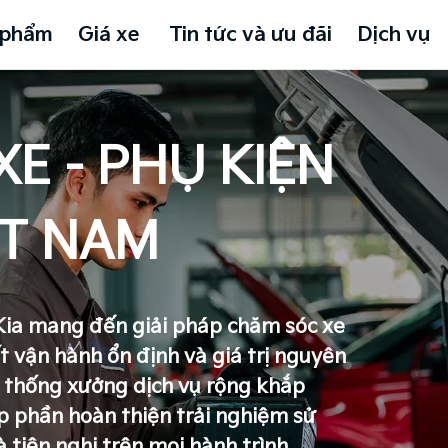
 phẩm
Giá xe
Tin tức và ưu đãi
Dịch vụ
E - PHỤ KIỆN
ỆT NAM
Kia mang đến giải pháp chăm sóc xe
ất vận hành ổn định và giá trị nguyên
ệ thống xưởng dịch vụ rộng khắp
p phần hoàn thiện trải nghiệm sử
tiện nghi trên mọi hành trình.