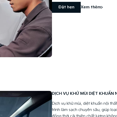
Đặt hẹn
Xem thêm
DỊCH VỤ KHỬ MÙI DIỆT KHUẨN 
Dịch vụ khử mùi, diệt khuẩn nội thấ
trình làm sạch chuyên sâu, giúp loạ
đồng thời cải thiện chất lượng khôn