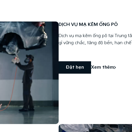
DỊCH VỤ MẠ KẼM ỐNG PÔ
Dịch vụ mạ kẽm ống pô tại Trung tâ
gỉ vững chắc, tăng độ bền, hạn chế
Đặt hẹn
Xem thêm