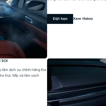
Đặt hẹn
Xem thêm
 SOI
g tâm dịch vụ chính hãng Kia
ra trực tiếp và làm sạch