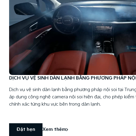
DỊCH VỤ VỆ SINH DÀN LẠNH BẰNG PHƯƠNG PHÁP NỘI
Dịch vụ vệ sinh dàn lạnh bằng phương pháp nội soi tại Trun
áp dụng công nghệ camera nội soi hiện đại, cho phép kiểm t
chính xác từng khu vực bên trong dàn lạnh.
Đặt hẹn
Xem thêm