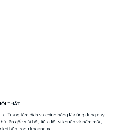
NỘI THẤT
t tại Trung tâm dịch vụ chính hãng Kia ứng dụng quy
i bỏ tận gốc mùi hôi, tiêu diệt vi khuẩn và nấm mốc,
g khí bên trong khoang xe.