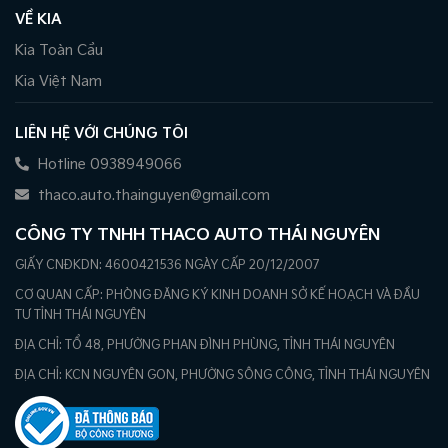
VỀ KIA
Kia Toàn Cầu
Kia Việt Nam
LIÊN HỆ VỚI CHÚNG TÔI
Hotline 0938949066
thaco.auto.thainguyen@gmail.com
CÔNG TY TNHH THACO AUTO THÁI NGUYÊN
GIẤY CNĐKDN: 4600421536 NGÀY CẤP 20/12/2007
CƠ QUAN CẤP: PHÒNG ĐĂNG KÝ KINH DOANH SỞ KẾ HOẠCH VÀ ĐẦU
TƯ TỈNH THÁI NGUYÊN
ĐỊA CHỈ: TỔ 48, PHƯỜNG PHAN ĐÌNH PHÙNG, TỈNH THÁI NGUYÊN
ĐỊA CHỈ: KCN NGUYÊN GON, PHƯỜNG SÔNG CÔNG, TỈNH THÁI NGUYÊN