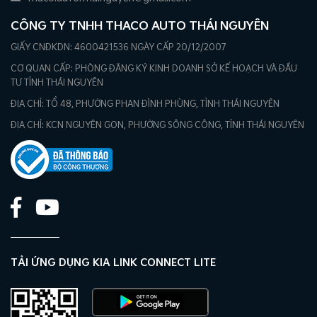
CÔNG TY TNHH THACO AUTO THÁI NGUYÊN
GIẤY CNĐKDN: 4600421536 NGÀY CẤP 20/12/2007
CƠ QUAN CẤP: PHÒNG ĐĂNG KÝ KINH DOANH SỞ KẾ HOẠCH VÀ ĐẦU
TƯ TỈNH THÁI NGUYÊN
ĐỊA CHỈ: TỔ 48, PHƯỜNG PHAN ĐÌNH PHÙNG, TỈNH THÁI NGUYÊN
ĐỊA CHỈ: KCN NGUYÊN GON, PHƯỜNG SÔNG CÔNG, TỈNH THÁI NGUYÊN
TẢI ỨNG DỤNG KIA LINK CONNECT LITE