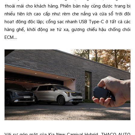
thoải mái cho khách hàng. Phiên bản này cũng được trang bị
nhiều tiện ích cao cấp như: rèm che nắng và cửa sổ trời đôi
hoạt động độc lập; cổng sạc nhanh USB Type-C ở tất cả các
hàng ghế, khởi động xe từ xa, gương chiếu hậu chống chói
ECM…
Với sự góp mặt của Kia New Carnival Hybrid, THACO AUTO