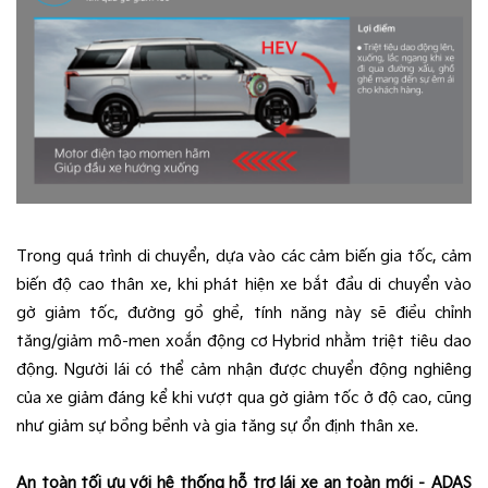
Trong quá trình di chuyển, dựa vào các cảm biến gia tốc, cảm
biến độ cao thân xe, khi phát hiện xe bắt đầu di chuyển vào
gờ giảm tốc, đường gồ ghề, tính năng này sẽ điều chỉnh
tăng/giảm mô-men xoắn động cơ Hybrid nhằm triệt tiêu dao
động. Người lái có thể cảm nhận được chuyển động nghiêng
của xe giảm đáng kể khi vượt qua gờ giảm tốc ở độ cao, cũng
như giảm sự bồng bềnh và gia tăng sự ổn định thân xe.
An toàn tối ưu với hệ thống hỗ trợ lái xe an toàn mới – ADAS