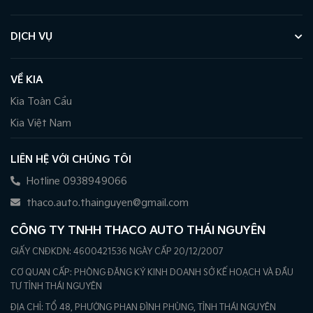
DỊCH VỤ
VỀ KIA
Kia Toàn Cầu
Kia Việt Nam
LIÊN HỆ VỚI CHÚNG TÔI
Hotline 0938949066
thaco.auto.thainguyen@gmail.com
CÔNG TY TNHH THACO AUTO THÁI NGUYÊN
GIẤY CNĐKDN: 4600421536 NGÀY CẤP 20/12/2007
CƠ QUAN CẤP: PHÒNG ĐĂNG KÝ KINH DOANH SỞ KẾ HOẠCH VÀ ĐẦU
TƯ TỈNH THÁI NGUYÊN
ĐỊA CHỈ: TỔ 48, PHƯỜNG PHAN ĐÌNH PHÙNG, TỈNH THÁI NGUYÊN