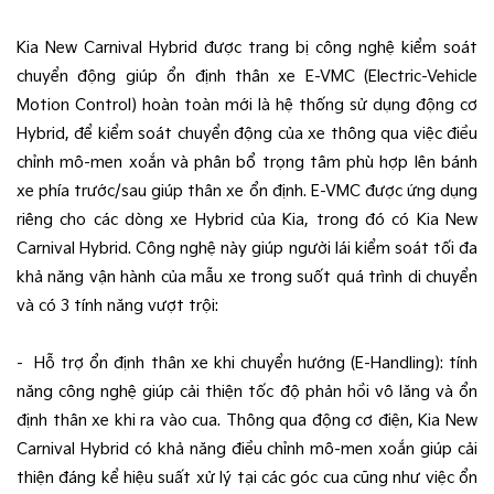
Kia New Carnival Hybrid được trang bị công nghệ kiểm soát
chuyển động giúp ổn định thân xe E-VMC (Electric-Vehicle
Motion Control) hoàn toàn mới là hệ thống sử dụng động cơ
Hybrid, để kiểm soát chuyển động của xe thông qua việc điều
chỉnh mô-men xoắn và phân bổ trọng tâm phù hợp lên bánh
xe phía trước/sau giúp thân xe ổn định. E-VMC được ứng dụng
riêng cho các dòng xe Hybrid của Kia, trong đó có Kia New
Carnival Hybrid. Công nghệ này giúp người lái kiểm soát tối đa
khả năng vận hành của mẫu xe trong suốt quá trình di chuyển
và có 3 tính năng vượt trội:
- Hỗ trợ ổn định thân xe khi chuyển hướng (E-Handling): tính
năng công nghệ giúp cải thiện tốc độ phản hồi vô lăng và ổn
định thân xe khi ra vào cua. Thông qua động cơ điện, Kia New
Carnival Hybrid có khả năng điều chỉnh mô-men xoắn giúp cải
thiện đáng kể hiệu suất xử lý tại các góc cua cũng như việc ổn