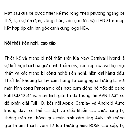
Mặt sau của xe được thiết kế mở rộng theo phương ngang bề
thế, tạo sự ổn định, vững chắc, với cụm đèn hậu LED Star-map
kết hợp ốp cản lớn góc cạnh cùng logo HEV.
Nội thất tiện nghi, cao cấp
Thiết kế và trang bị nội thất trên Kia New Carnival Hybrid là
sự kết hợp hài hòa giữa tính thẩm mỹ, cao cấp của vật liệu nội
thất và các trang bị công nghệ tiện nghi, hiện đại hàng đầu.
Thiết kế khoang lái lấy cảm hứng từ công nghệ tương lai với
màn hình cong Panoramic kết hợp cụm đồng hồ tốc độ dạng
Full-LCD 12.3’’ và màn hình giải trí đa thông tin AVN 12.3’’ có
độ phân giải Full HD, kết nối Apple Carplay và Android Auto
không dây; có thể cài đặt và điều khiển các chức năng hệ
thống trên xe thông qua màn hình cảm ứng AVN; hệ thống
giải trí âm thanh vòm 12 loa thương hiệu BOSE cao cấp; hệ