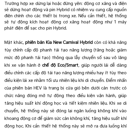
Trường hợp xe dừng lại hoặc đứng yên: động cơ xăng và điện
sẽ dừng hoạt động và pin Hybrid có nhiệm vụ cung cấp nguồn
điện chính cho các thiết bị trong xe. Nếu cần thiết, hệ thống
sẽ tự động kích hoạt động cơ xăng hoạt động như 1 máy
phát điện để sạc cho pin Hybrid.
Mặt khác,
phiên bản Kia New Carnival Hybrid
còn có khả năng
tùy chỉnh cấp độ phanh tái tạo năng lượng (tăng hoặc giảm
mức độ phanh tái tạo) thông qua lẫy chuyển số sau vô lăng
khi xe vận hành ở
chế độ Eco/Smart
, giúp người lái dễ dàng
điều chỉnh các cấp độ tái tạo năng lượng nhiều hay ít tùy theo
điều kiện lái xe nhằm tối ưu nhiên liệu khi di chuyển. Điểm nhấn
của phiên bản HEV là trang bị cửa gió bên dưới cản trước có
chức năng đóng mở tự động theo điều kiện vận hành, giúp
tăng hiệu suất khí động học và tiết kiệm nhiên liệu. Khi xe di
chuyển, hệ thống này sẽ đóng lại ngăn luồng không khí vào
khoang động cơ để giảm sức cản không khí, tăng hiệu suất khí
động học. Khi cần thiết hệ thống này sẽ mở ra đưa luồng khí