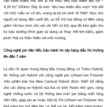
vận hành mạnh mẽ, êm ái với mức tiêu hao nhiên liệu chỉ ~
4,95 lít/ 100km. Đây là mức tiêu hao nhiên liệu vượt trội đối
với một mẫu xe cỡ lớn, mang lại lợi ích kinh tế thiết thực cho
người sử dụng. Bên cạnh đó, sự hỗ trợ của động cơ điện cũng
giảm tải hao mòn cho các chi tiết cơ khí, qua đó kéo giãn chu
kỳ bảo dưỡng (thời gian sử dụng và thay thế linh kiện), giảm
phát thải và thân thiện với môi trường.
Công nghệ pin tiên tiến, bảo hành tin cậy hàng đầu thị trường
lên đến 7 năm
Là yếu tố quan trọng hàng đầu trong động cơ Turbo Hybrid,
hệ thống pin Hybrid với công nghệ pin Lithium-ion Polymer
trên phiên bản Kia New Carnival Hybrid được thiết kế riêng
cho các dòng xe Hybrid của Kia có kích thước nhỏ gọn, công
nghệ chống nước và hệ thống làm mát pin bằng chất lỏng
tiên tiến, giúp pin an toàn, bền bỉ. Pin Lithium-ion Polymer cho
khả năng lưu trữ điện lớn, có thể sạc lại, tiết kiệm năng lượng,