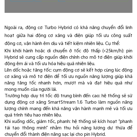
Ngoài ra, động cơ Turbo Hybrid có khả năng chuyển đổi linh
hoạt giữa hai động cơ xăng và điện giúp tối ưu công suất
động cơ, vận hành êm dịu và tiết kiệm nhiên liệu. Cụ thể:
Khi khởi hành hoặc di chuyển ở tốc độ thấp (<25km/h): pin
Hybrid sẽ cung cấp nguồn điện chính cho mô tơ điện giúp khởi
động êm ái và tối ưu hóa hiệu quả nhiên liệu.
Lên dốc hoặc tăng tốc: cụm động cơ sẽ kết hợp cùng lúc động
cơ xăng và mô tơ điện để tối ưu nguồn năng lượng giúp khả
năng tăng tốc nhanh hơn, mượt mà và đạt hiệu quả như
mong muốn của người lái.
Trường hợp duy trì tốc độ trung bình đến cao: hệ thống sẽ sử
dụng động cơ xăng SmartStream 1.6 Turbo làm nguồn năng
lượng chính mang đến khả năng vận hành mạnh mẽ và tối ưu
quá trình tiêu hao nhiên liệu.
Khi xuống dốc, giảm tốc, phanh: hệ thống sẽ kích hoạt “phanh
tái tạo thông minh” nhằm thu hồi năng lượng dư thừa để
chuyển đổi thành điện năng sạc lại cho pin Hybrid.