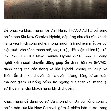
Để phục vụ khách hàng tại Việt Nam, THACO AUTO bổ sung
phiên bản
Kia New Carnival Hybrid
, đáp ứng nhu cầu của khách
hàng yêu thích công nghệ, mong muốn trải nghiệm mẫu xe với
hiệu suất vận hành mạnh mẽ, vượt trội, tiết kiệm nhiên liệu tối
ưu. Phiên bản
Kia New Carnival Hybrid
được trang bị
công
nghệ kiểm soát chuyển động giúp ổn định thân xe (E-VMC)
dành riêng cho
các dòng xe Kia Hybrid
, không chỉ giúp xe
thêm ổn định khi chuyển làn, chuyển hướng, tăng sự an toàn
mà còn giảm sự bồng bềnh, lắc ngang của thân xe, mang lại
sự thoải mái cho khách hàng khi di chuyển.
Khách hàng dễ dàng có sự lựa chọn phù hợp với tổng cộng 5
phiên bản của
Kia New Carnival
, gồm 4 phiên bản được trang