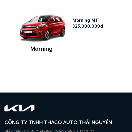
Morning MT
325,000,000đ
Morning
CÔNG TY TNHH THACO AUTO THÁI NGUYÊN
GIẤY CNĐKDN: 4600421536 NGÀY CẤP 20/12/2007