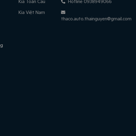
Kia Toàn Cầu
Hotline 0938949066
Kia Việt Nam
thaco.auto.thainguyen@gmail.com
ng