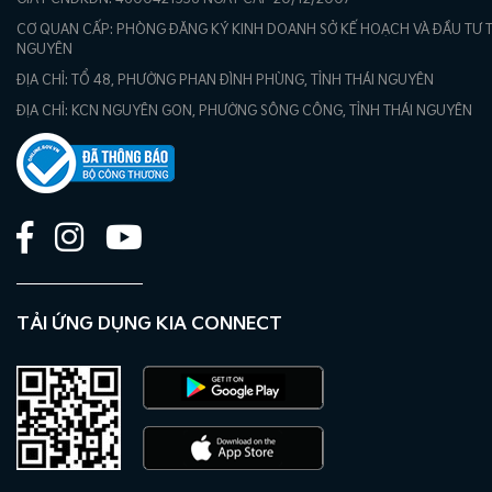
CƠ QUAN CẤP: PHÒNG ĐĂNG KÝ KINH DOANH SỞ KẾ HOẠCH VÀ ĐẦU TƯ T
NGUYÊN
ĐỊA CHỈ: TỔ 48, PHƯỜNG PHAN ĐÌNH PHÙNG, TỈNH THÁI NGUYÊN
ĐỊA CHỈ: KCN NGUYÊN GON, PHƯỜNG SÔNG CÔNG, TỈNH THÁI NGUYÊN
TẢI ỨNG DỤNG KIA CONNECT