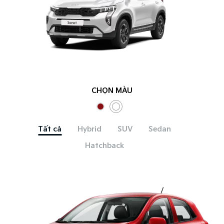
CHỌN MÀU
Tất cả
Hybrid
SUV
Sedan
Hatchback