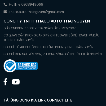
Hotline 0938949066
thaco.auto.thainguyen@gmail.com
CÔNG TY TNHH THACO AUTO THÁI NGUYÊN
GIẤY CNĐKDN: 4600421536 NGÀY CẤP 20/12/2007
CƠ QUAN CẤP: PHÒNG ĐĂNG KÝ KINH DOANH SỞ KẾ HOẠCH VÀ ĐẦU
TƯ TỈNH THÁI NGUYÊN
ĐỊA CHỈ: TỔ 48, PHƯỜNG PHAN ĐÌNH PHÙNG, TỈNH THÁI NGUYÊN
ĐỊA CHỈ: KCN NGUYÊN GON, PHƯỜNG SÔNG CÔNG, TỈNH THÁI NGUYÊN
TẢI ỨNG DỤNG KIA LINK CONNECT LITE