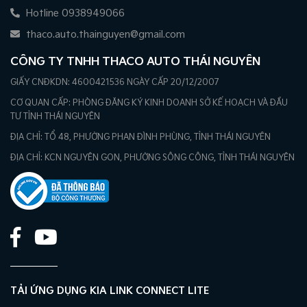
Hotline 0938949066
thaco.auto.thainguyen@gmail.com
CÔNG TY TNHH THACO AUTO THÁI NGUYÊN
GIẤY CNĐKDN: 4600421536 NGÀY CẤP 20/12/2007
CƠ QUAN CẤP: PHÒNG ĐĂNG KÝ KINH DOANH SỞ KẾ HOẠCH VÀ ĐẦU
TƯ TỈNH THÁI NGUYÊN
ĐỊA CHỈ: TỔ 48, PHƯỜNG PHAN ĐÌNH PHÙNG, TỈNH THÁI NGUYÊN
ĐỊA CHỈ: KCN NGUYÊN GON, PHƯỜNG SÔNG CÔNG, TỈNH THÁI NGUYÊN
TẢI ỨNG DỤNG KIA LINK CONNECT LITE