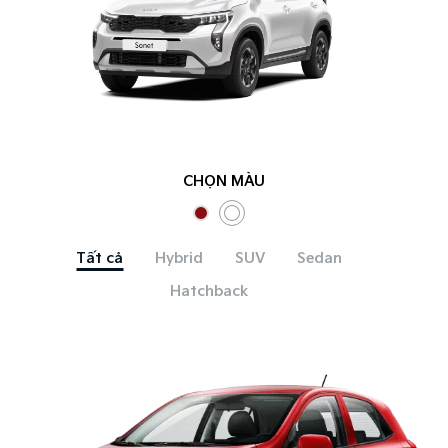
CHỌN MÀU
Tất cả
Hybrid
SUV
Sedan
Hatchback