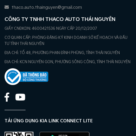
thaco.auto.thainguyen@gmail.com
CÔNG TY TNHH THACO AUTO THÁI NGUYÊN
GIẤY CNĐKDN: 4600421536 NGÀY CẤP 20/12/2007
CƠ QUAN CẤP: PHÒNG ĐĂNG KÝ KINH DOANH SỞ KẾ HOẠCH VÀ ĐẦU
TƯ TỈNH THÁI NGUYÊN
ĐỊA CHỈ: TỔ 48, PHƯỜNG PHAN ĐÌNH PHÙNG, TỈNH THÁI NGUYÊN
ĐỊA CHỈ: KCN NGUYÊN GON, PHƯỜNG SÔNG CÔNG, TỈNH THÁI NGUYÊN
TẢI ỨNG DỤNG KIA LINK CONNECT LITE