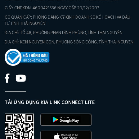
GIẤY CNĐKDN: 4600421536 NGÀY CẤP 20/12/2007
CƠ QUAN CẤP: PHÒNG ĐĂNG KÝ KINH DOANH SỞ KẾ HOẠCH VÀ ĐẦU
TƯ TỈNH THÁI NGUYÊN
ĐỊA CHỈ: TỔ 48, PHƯỜNG PHAN ĐÌNH PHÙNG, TỈNH THÁI NGUYÊN
ĐỊA CHỈ: KCN NGUYÊN GON, PHƯỜNG SÔNG CÔNG, TỈNH THÁI NGUYÊN
TẢI ỨNG DỤNG KIA LINK CONNECT LITE