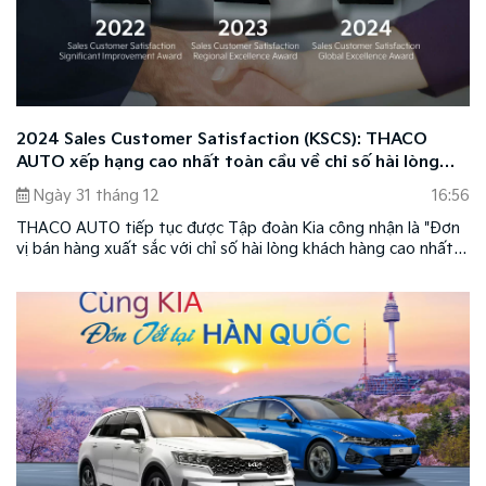
2024 Sales Customer Satisfaction (KSCS): THACO
AUTO xếp hạng cao nhất toàn cầu về chỉ số hài lòng
của khách hàng mua xe
Ngày 31 tháng 12
16:56
THACO AUTO tiếp tục được Tập đoàn Kia công nhận là "Đơn
vị bán hàng xuất sắc với chỉ số hài lòng khách hàng cao nhất"
năm 2024 thông qua khảo sát "2024 Sales Customer
Satisfaction (KSCS)" được thực hiện trên 33 quốc gia. Đây là
minh chứng cho chất lượng dịch vụ hàng đầu mà THACO
AUTO mang đến cho khách hàng, giúp đơn vị được vinh danh
liên tiếp trong ba năm.