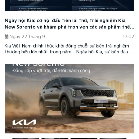
Ngày hội Kia: cơ hội đầu tiên lái thử, trải nghiệm Kia
New Sorento và khám phá trọn vẹn các sản phẩm thế
hệ mới của Kia
Ngày 22 tháng 9
17:02
Kia Việt Nam chính thức khởi động chuỗi sự kiện trải nghiệm
thương hiệu lớn nhất trong năm – Ngày hội Kia, sự kiện đầu
tiên diễn ra trong hai ngày Thứ Bảy và Chủ Nhật - 27 &
28/9/2025 tại Sân M1, Khu đô thị Sala (TP. Thủ Đức, TP.HCM).