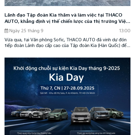
Lãnh đạo Tập đoàn Kia thăm và làm việc tại THACO
AUTO, khẳng định vị thế chiến lược của thị trường Việt
Nam
Ngày 25 tháng 9
13:00
Vừa qua, tại Văn phòng Sofic, THACO AUTO đã vinh dự đón
tiếp đoàn Lãnh đạo cấp cao của Tập đoàn Kia (Hàn Quốc) đến
thăm và làm việc. Chuyến thăm nhằm thắt chặt hơn nữa mối
quan hệ hợp tác chiến lược và thảo luận về kế hoạch phát
triển thương hiệu Kia tại Việt Nam trong giai đoạn mới.