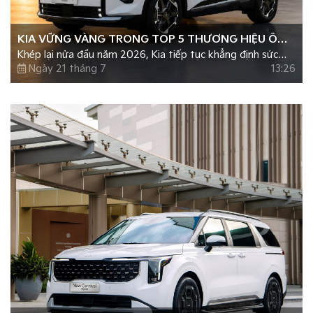
KIA VỮNG VÀNG TRONG TOP 5 THƯƠNG HIỆU Ô
Khép lại nửa đầu năm 2026, Kia tiếp tục khẳng định sức
TÔ BÁN CHẠY NHẤT NỬA ĐẦU NĂM 2026
hút trên thị trường ô tô Việt Nam với gần 16.000 xe được
Ngày 21 tháng 7
13:26
bàn giao đến tay khách hàng, tăng trưởng hơn 50% so với
cùng kỳ năm 2025.