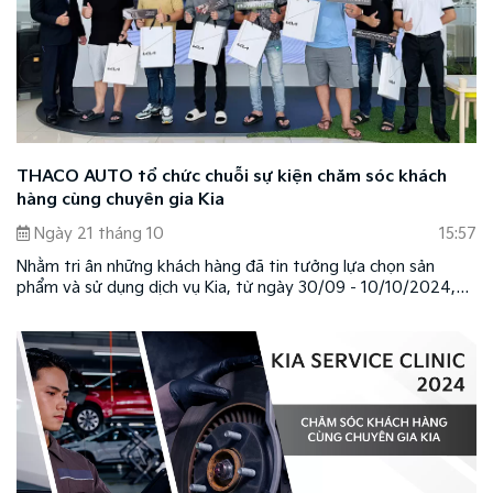
THACO AUTO tổ chức chuỗi sự kiện chăm sóc khách
hàng cùng chuyên gia Kia
Ngày 21 tháng 10
15:57
Nhằm tri ân những khách hàng đã tin tưởng lựa chọn sản
phẩm và sử dụng dịch vụ Kia, từ ngày 30/09 - 10/10/2024,
THACO AUTO đã tổ chức thành công chuỗi sự kiện Chăm sóc
khách hàng cùng chuyên gia Kia (Kia Service Clinic), tạo điều
kiện để khách hàng được kiểm tra và tư vấn xe miễn phí với
nhiều ưu đãi và quà tặng hấp dẫn.