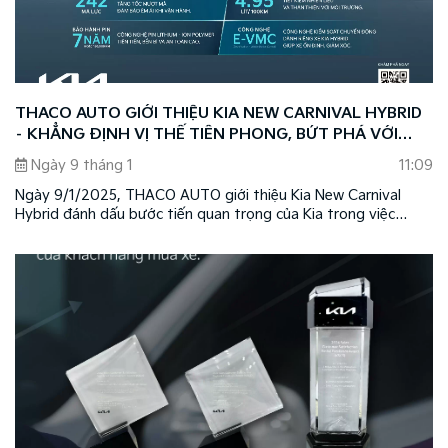
THACO AUTO GIỚI THIỆU KIA NEW CARNIVAL HYBRID
– KHẲNG ĐỊNH VỊ THẾ TIÊN PHONG, BỨT PHÁ VỚI
CÔNG NGHỆ XANH HYBRID
Ngày 9 tháng 1
11:09
Ngày 9/1/2025, THACO AUTO giới thiệu Kia New Carnival
Hybrid đánh dấu bước tiến quan trọng của Kia trong việc
mang đến những sản phẩm có hiệu suất vận hành mạnh mẽ,
với công nghệ tiên tiến, thân thiện môi trường, đồng thời
khẳng định vị thế dẫn đầu của thương hiệu Kia tại Việt Nam.