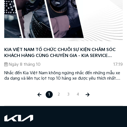
KIA VIỆT NAM TỔ CHỨC CHUỖI SỰ KIỆN CHĂM SÓC
KHÁCH HÀNG CÙNG CHUYÊN GIA - KIA SERVICE
CLINIC 2024
Ngày 8 tháng 10
17:19
Nhắc đến Kia Việt Nam không ngừng nhắc đến những mẫu xe
đa dạng và liên tục lọt top 10 hãng xe được yêu thích nhất.
Bên cạnh đó, Kia còn gây ấn tượng với khách hàng Việt Nam
nhờ sự tận tâm và chuyên nghiệp trong việc triển khai tốt các
dịch vụ hậu mãi.
1
2
3
4