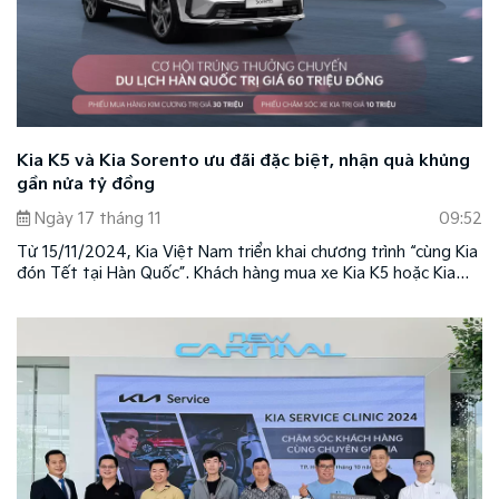
Kia K5 và Kia Sorento ưu đãi đặc biệt, nhận quà khủng
gần nửa tỷ đồng
Ngày 17 tháng 11
09:52
Từ 15/11/2024, Kia Việt Nam triển khai chương trình “cùng Kia
đón Tết tại Hàn Quốc”. Khách hàng mua xe Kia K5 hoặc Kia
Sorento tại các showroom trên toàn quốc sẽ có cơ hội tham
gia rút thăm trúng thưởng với nhiều giải thưởng hấp dẫn.
Chương trình áp dụng theo các điều kiện và điều khoản do
thương hiệu quy định.