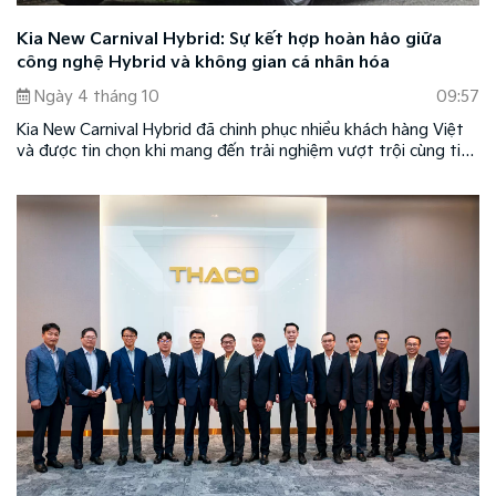
Kia New Carnival Hybrid: Sự kết hợp hoàn hảo giữa
công nghệ Hybrid và không gian cá nhân hóa
Ngày 4 tháng 10
09:57
Kia New Carnival Hybrid đã chinh phục nhiều khách hàng Việt
và được tin chọn khi mang đến trải nghiệm vượt trội cùng tiện
nghi theo xu hướng mới ở phân khúc xe cao cấp cỡ lớn. Đồng
thời, mẫu xe cũng là sự kết hợp hoàn hảo giữa công nghệ
xanh Hybrid và không gian cá nhân hóa theo phong cách của
chủ nhân, tôn vinh đẳng cấp của chủ sở hữu.