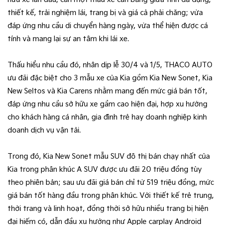
thiết kế, trải nghiệm lái, trang bị và giá cả phải chăng; vừa
đáp ứng nhu cầu di chuyển hàng ngày, vừa thể hiện được cá
tính và mang lại sự an tâm khi lái xe.
Thấu hiểu nhu cầu đó, nhân dịp lễ 30/4 và 1/5, THACO AUTO
ưu đãi đặc biệt cho 3 mẫu xe của Kia gồm Kia New Sonet, Kia
New Seltos và Kia Carens nhằm mang đến mức giá bán tốt,
đáp ứng nhu cầu sở hữu xe gầm cao hiện đại, hợp xu hướng
cho khách hàng cá nhân, gia đình trẻ hay doanh nghiệp kinh
doanh dịch vụ vận tải.
Trong đó, Kia New Sonet mẫu SUV đô thị bán chạy nhất của
Kia trong phân khúc A SUV được ưu đãi 20 triệu đồng tùy
theo phiên bản; sau ưu đãi giá bán chỉ từ 519 triệu đồng, mức
giá bán tốt hàng đầu trong phân khúc. Với thiết kế trẻ trung,
thời trang và linh hoạt, đồng thời sở hữu nhiều trang bị hiện
đại hiếm có, dẫn đầu xu hướng như Apple carplay Android