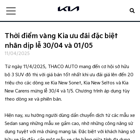
Thời điểm vàng Kia ưu đãi đặc biệt
nhân dịp lễ 30/04 và 01/05
11/04/2025
Từ ngày 11/4/2025, THACO AUTO mang đến cơ hội sở hữu
bộ 3 SUV đô thị với giá bán tốt nhất khi ưu đãi giá lên đến 20
triệu cho các dòng xe Kia New Sonet, Kia New Seltos và Kia
New Carens mừng lễ 30/4 và 1/5. Chương trình áp dụng tùy
theo dòng xe và phiên bản.
Hiện nay, xu hướng người dùng dần chuyển dịch từ các mẫu xe
Sedan sang những mẫu xe gầm cao, nhờ những công năng sử
dụng tuyệt vời mà chúng mang lại. Đặc biệt với khách hàng sở
hữu xe lần đầu, cần một mẫu xe cân bằng giữa tính đa dụng,