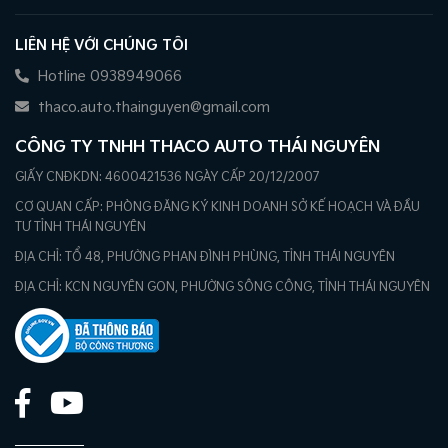
LIÊN HỆ VỚI CHÚNG TÔI
Hotline 0938949066
thaco.auto.thainguyen@gmail.com
CÔNG TY TNHH THACO AUTO THÁI NGUYÊN
GIẤY CNĐKDN: 4600421536 NGÀY CẤP 20/12/2007
CƠ QUAN CẤP: PHÒNG ĐĂNG KÝ KINH DOANH SỞ KẾ HOẠCH VÀ ĐẦU
TƯ TỈNH THÁI NGUYÊN
ĐỊA CHỈ: TỔ 48, PHƯỜNG PHAN ĐÌNH PHÙNG, TỈNH THÁI NGUYÊN
ĐỊA CHỈ: KCN NGUYÊN GON, PHƯỜNG SÔNG CÔNG, TỈNH THÁI NGUYÊN