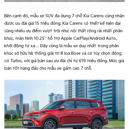
Bên cạnh đó, mẫu xe SUV đa dụng 7 chỗ Kia Carens cũng nhận
được ưu đãi giá 15 triệu đồng. Kia Carens có thiết kế hiện đại
cùng nhiều ưu điểm vượt trội như: nội thất rộng rãi nhất phân
khúc, màn hình 10.25’’ hỗ trợ Apple CarPlay/Android Auto,
khởi động từ xa… Đây cũng là mẫu xe duy nhất trong phân
khúc sở hữu hệ thống giải trí 8 loa Bose và có tùy chọn động
cơ Turbo, với giá bán sau ưu đãi chỉ từ 619 triệu đồng. Mức giá
bán tốt hàng đầu cho mẫu xe gầm cao 7 chỗ.