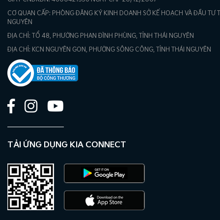
CƠ QUAN CẤP: PHÒNG ĐĂNG KÝ KINH DOANH SỞ KẾ HOẠCH VÀ ĐẦU TƯ T
NGUYÊN
ĐỊA CHỈ: TỔ 48, PHƯỜNG PHAN ĐÌNH PHÙNG, TỈNH THÁI NGUYÊN
ĐỊA CHỈ: KCN NGUYÊN GON, PHƯỜNG SÔNG CÔNG, TỈNH THÁI NGUYÊN
TẢI ỨNG DỤNG KIA CONNECT