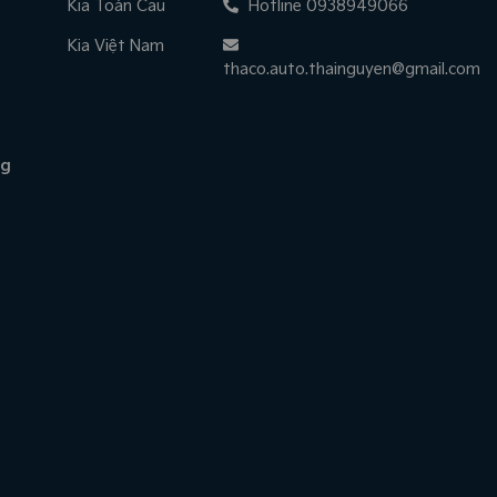
Kia Toàn Cầu
Hotline 0938949066
Kia Việt Nam
thaco.auto.thainguyen@gmail.com
ng