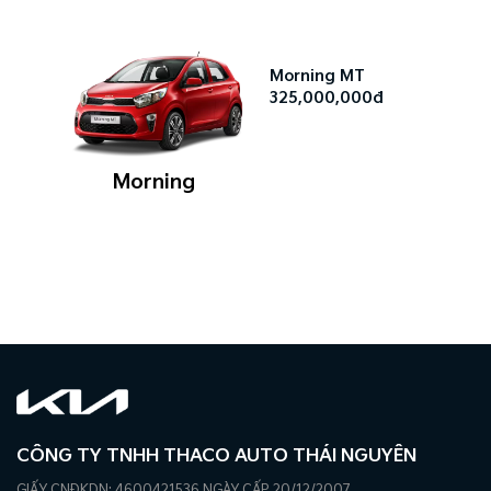
Morning MT
325,000,000đ
Morning
CÔNG TY TNHH THACO AUTO THÁI NGUYÊN
GIẤY CNĐKDN: 4600421536 NGÀY CẤP 20/12/2007