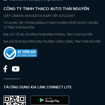
CÔNG TY TNHH THACO AUTO THÁI NGUYÊN
GIẤY CNĐKDN: 4600421536 NGÀY CẤP 20/12/2007
CƠ QUAN CẤP: PHÒNG ĐĂNG KÝ KINH DOANH SỞ KẾ HOẠCH VÀ ĐẦU
TƯ TỈNH THÁI NGUYÊN
ĐỊA CHỈ: TỔ 48, PHƯỜNG PHAN ĐÌNH PHÙNG, TỈNH THÁI NGUYÊN
ĐỊA CHỈ: KCN NGUYÊN GON, PHƯỜNG SÔNG CÔNG, TỈNH THÁI NGUYÊN
TẢI ỨNG DỤNG KIA LINK CONNECT LITE