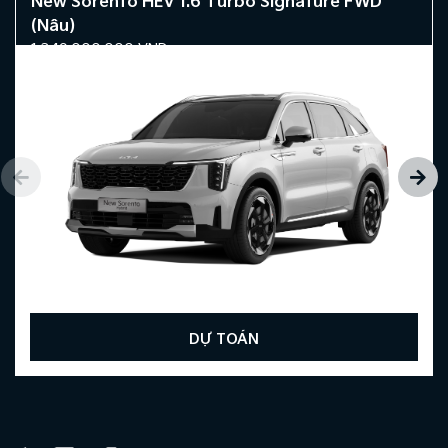
New Sorento HEV 1.6 Turbo Signature FWD
(Nâu)
1.349.000.000
VND
DỰ TOÁN