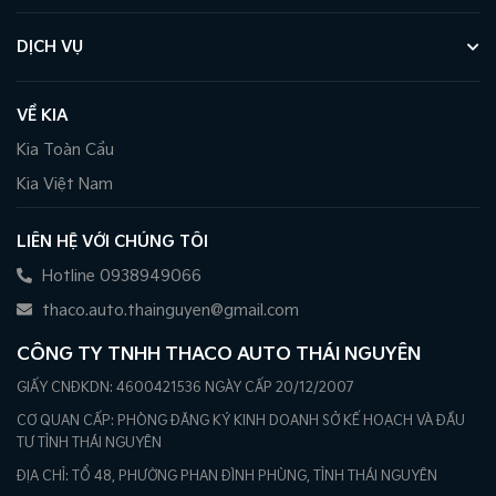
DỊCH VỤ
VỀ KIA
Kia Toàn Cầu
Kia Việt Nam
LIÊN HỆ VỚI CHÚNG TÔI
Hotline 0938949066
thaco.auto.thainguyen@gmail.com
CÔNG TY TNHH THACO AUTO THÁI NGUYÊN
GIẤY CNĐKDN: 4600421536 NGÀY CẤP 20/12/2007
CƠ QUAN CẤP: PHÒNG ĐĂNG KÝ KINH DOANH SỞ KẾ HOẠCH VÀ ĐẦU
TƯ TỈNH THÁI NGUYÊN
ĐỊA CHỈ: TỔ 48, PHƯỜNG PHAN ĐÌNH PHÙNG, TỈNH THÁI NGUYÊN