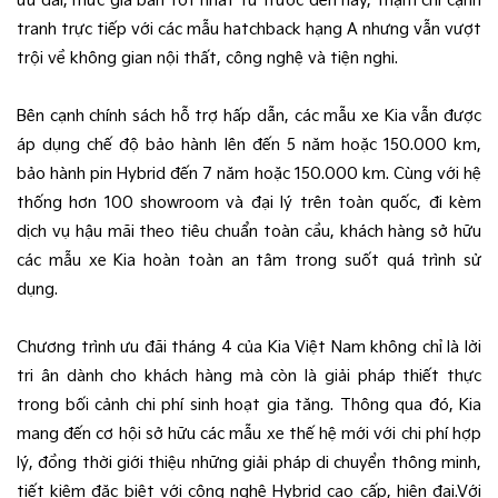
ưu đãi, mức giá bán tốt nhất từ trước đến nay, thậm chí cạnh
tranh trực tiếp với các mẫu hatchback hạng A nhưng vẫn vượt
trội về không gian nội thất, công nghệ và tiện nghi.
Bên cạnh chính sách hỗ trợ hấp dẫn, các mẫu xe Kia vẫn được
áp dụng chế độ bảo hành lên đến 5 năm hoặc 150.000 km,
bảo hành pin Hybrid đến 7 năm hoặc 150.000 km. Cùng với hệ
thống hơn 100 showroom và đại lý trên toàn quốc, đi kèm
dịch vụ hậu mãi theo tiêu chuẩn toàn cầu, khách hàng sở hữu
các mẫu xe Kia hoàn toàn an tâm trong suốt quá trình sử
dụng.
Chương trình ưu đãi tháng 4 của Kia Việt Nam không chỉ là lời
tri ân dành cho khách hàng mà còn là giải pháp thiết thực
trong bối cảnh chi phí sinh hoạt gia tăng. Thông qua đó, Kia
mang đến cơ hội sở hữu các mẫu xe thế hệ mới với chi phí hợp
lý, đồng thời giới thiệu những giải pháp di chuyển thông minh,
tiết kiệm đặc biệt với công nghệ Hybrid cao cấp, hiện đại.Với