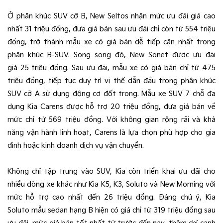
Ở phân khúc SUV cỡ B, New Seltos nhận mức ưu đãi giá cao
nhất 31 triệu đồng, đưa giá bán sau ưu đãi chỉ còn từ 554 triệu
đồng, trở thành mẫu xe có giá bán dễ tiếp cận nhất trong
phân khúc B-SUV. Song song đó, New Sonet được ưu đãi
giá 25 triệu đồng. Sau ưu đãi, mẫu xe có giá bán chỉ từ 475
triệu đồng, tiếp tục duy trì vị thế dẫn đầu trong phân khúc
SUV cỡ A sử dụng động cơ đốt trong. Mẫu xe SUV 7 chỗ đa
dụng Kia Carens được hỗ trợ 20 triệu đồng, đưa giá bán về
mức chỉ từ 569 triệu đồng. Với không gian rộng rãi và khả
năng vận hành linh hoạt, Carens là lựa chọn phù hợp cho gia
đình hoặc kinh doanh dịch vụ vận chuyển.
Không chỉ tập trung vào SUV, Kia còn triển khai ưu đãi cho
nhiều dòng xe khác như Kia K5, K3, Soluto và New Morning với
mức hỗ trợ cao nhất đến 26 triệu đồng. Đáng chú ý, Kia
Soluto mẫu sedan hạng B hiện có giá chỉ từ 319 triệu đồng sau