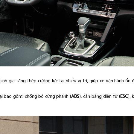
ỉnh gia tăng thép cường lực tại nhiều vị trí, giúp xe vận hành ổn
đại bao gồm: chống bó cứng phanh (
ABS
), cân bằng điện tử (
ESC
),