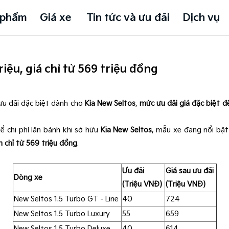
 phẩm
Giá xe
Tin tức và ưu đãi
Dịch vụ
riệu, giá chỉ từ 569 triệu đồng
u đãi đặc biệt dành cho
Kia New Seltos
,
mức ưu đãi giá đặc biệt đ
ể chi phí lăn bánh khi sở hữu
Kia New Seltos
, mẫu xe đang nổi bật
h chỉ từ 569 triệu đồng
.
Ưu đãi
Giá sau ưu đãi
Dòng xe
(Triệu VNĐ)
(Triệu VNĐ)
New Seltos 1.5 Turbo GT - Line
40
724
New Seltos 1.5 Turbo Luxury
55
659
New Seltos 1.5 Turbo Deluxe
40
614