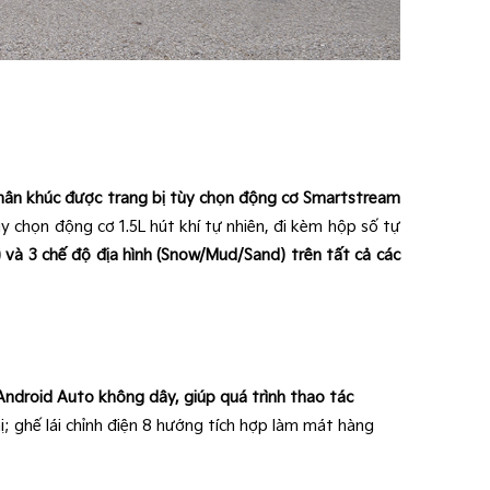
hân khúc được trang bị tùy chọn động cơ Smartstream
ùy chọn động cơ 1.5L hút khí tự nhiên, đi kèm hộp số tự
) và 3 chế độ địa hình (Snow/Mud/Sand) trên tất cả các
à Android Auto không dây, giúp quá trình thao tác
ị; ghế lái chỉnh điện 8 hướng tích hợp làm mát hàng