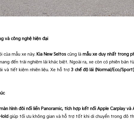
ng và công nghệ hiện đại
ội của mẫu xe này.
Kia New Seltos
cũng là
mẫu xe duy nhất trong p
mang đến trải nghiệm lái khác biệt. Ngoài ra, xe còn có phiên bản t
và tiết kiệm nhiên liệu. Xe hỗ trợ
3 chế độ lái (Normal/Eco/Sport
húc
: màn hình đôi nối liền Panoramic, tích hợp kết nối Apple Carplay v
 Hold
giúp tối ưu không gian và hỗ trợ tốt khi di chuyển trong đô th