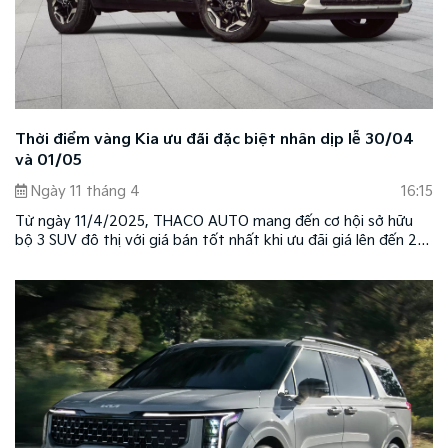
Thời điểm vàng Kia ưu đãi đặc biệt nhân dịp lễ 30/04
và 01/05
Ngày 11 tháng 4
16:15
Từ ngày 11/4/2025, THACO AUTO mang đến cơ hội sở hữu
bộ 3 SUV đô thị với giá bán tốt nhất khi ưu đãi giá lên đến 20
triệu cho các dòng xe Kia New Sonet, Kia New Seltos và Kia
New Carens mừng lễ 30/4 và 1/5. Chương trình áp dụng tùy
theo dòng xe và phiên bản.