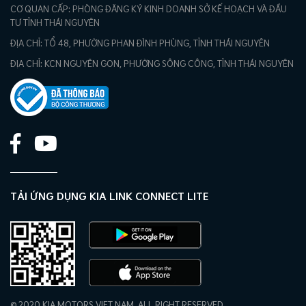
CƠ QUAN CẤP: PHÒNG ĐĂNG KÝ KINH DOANH SỞ KẾ HOẠCH VÀ ĐẦU
TƯ TỈNH THÁI NGUYÊN
ĐỊA CHỈ: TỔ 48, PHƯỜNG PHAN ĐÌNH PHÙNG, TỈNH THÁI NGUYÊN
ĐỊA CHỈ: KCN NGUYÊN GON, PHƯỜNG SÔNG CÔNG, TỈNH THÁI NGUYÊN
TẢI ỨNG DỤNG KIA LINK CONNECT LITE
© 2020 KIA MOTORS VIET NAM. ALL RIGHT RESERVED.