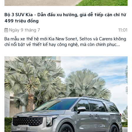
Bộ 3 SUV Kia – Dẫn đầu xu hướng, giá dễ tiếp cận chỉ từ
499 triệu đồng
Ngày 9 tháng 7
11:01
Ba mẫu xe thế hệ mới Kia New Sonet, Seltos và Carens không
chỉ nổi bật về thiết kế hay công nghệ, mà còn chinh phục
người dùng bằng mức giá hấp dẫn và những giá trị vượt trội
dẫn đầu xu hướng.