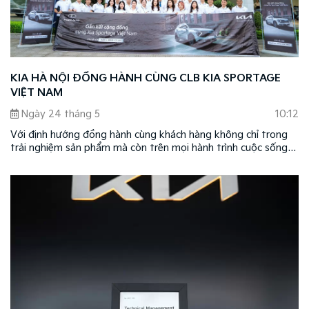
KIA HÀ NỘI ĐỒNG HÀNH CÙNG CLB KIA SPORTAGE
VIỆT NAM
Ngày 24 tháng 5
10:12
Với định hướng đồng hành cùng khách hàng không chỉ trong
trải nghiệm sản phẩm mà còn trên mọi hành trình cuộc sống,
Kia Hà Nội tự hào là đối tác đồng hành cùng Câu lạc bộ Kia
Sportage Việt Nam (SVN) trong chương trình “Gắn kết cộng
đồng cùng Kia Sportage Việt Nam”, diễn ra ngày 17/5/2025.