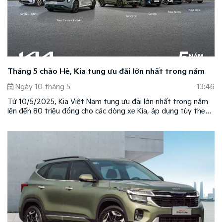
Tháng 5 chào Hè, Kia tung ưu đãi lớn nhất trong năm
Ngày 10 tháng 5
13:46
Từ 10/5/2025, Kia Việt Nam tung ưu đãi lớn nhất trong năm
lên đến 80 triệu đồng cho các dòng xe Kia, áp dụng tùy theo
phiên bản. Đây là cơ hội tốt nhất cho khách hàng có nhu cầu
sở hữu các mẫu xe Kia dẫn đầu xu hướng về thiết kế và công
nghệ.