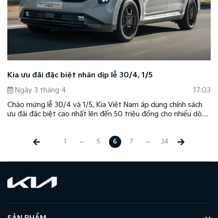
Kia ưu đãi đặc biệt nhân dịp lễ 30/4, 1/5
Ngày 3 tháng 4
17:03
Chào mừng lễ 30/4 và 1/5, Kia Việt Nam áp dụng chính sách
ưu đãi đặc biệt cao nhất lên đến 50 triệu đồng cho nhiều dòng
xe, trong đó cao nhất dành cho xe Kia New Carnival Hybrid.
Chương trình bao gồm ưu đãi giá và quà tặng 1 năm BHVC, áp
...
...
dụng tùy theo dòng xe và phiên bản.
1
5
6
7
34