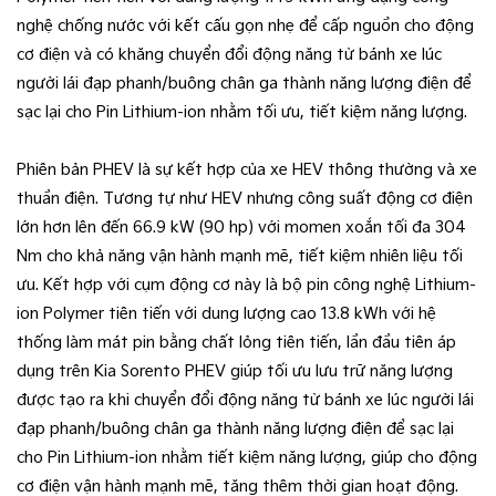
nghệ chống nước với kết cấu gọn nhẹ để cấp nguồn cho động
cơ điện và có khăng chuyển đổi động năng từ bánh xe lúc
người lái đạp phanh/buông chân ga thành năng lượng điện để
sạc lại cho Pin Lithium-ion nhằm tối ưu, tiết kiệm năng lượng.
Phiên bản PHEV là sự kết hợp của xe HEV thông thường và xe
thuần điện. Tương tự như HEV nhưng công suất động cơ điện
lớn hơn lên đến 66.9 kW (90 hp) với momen xoắn tối đa 304
Nm cho khả năng vận hành mạnh mẽ, tiết kiệm nhiên liệu tối
ưu. Kết hợp với cụm động cơ này là bộ pin công nghệ Lithium-
ion Polymer tiên tiến với dung lượng cao 13.8 kWh với hệ
thống làm mát pin bằng chất lỏng tiên tiến, lần đầu tiên áp
dụng trên Kia Sorento PHEV giúp tối ưu lưu trữ năng lượng
được tạo ra khi chuyển đổi động năng từ bánh xe lúc người lái
đạp phanh/buông chân ga thành năng lượng điện để sạc lại
cho Pin Lithium-ion nhằm tiết kiệm năng lượng, giúp cho động
cơ điện vận hành mạnh mẽ, tăng thêm thời gian hoạt động.