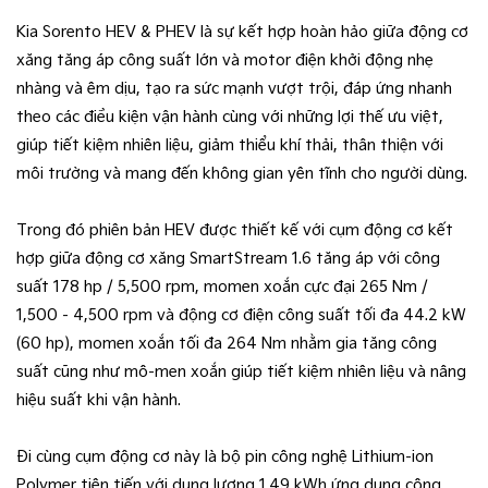
Kia Sorento HEV & PHEV là sự kết hợp hoàn hảo giữa động cơ
xăng tăng áp công suất lớn và motor điện khởi động nhẹ
nhàng và êm dịu, tạo ra sức mạnh vượt trội, đáp ứng nhanh
theo các điều kiện vận hành cùng với những lợi thế ưu việt,
giúp tiết kiệm nhiên liệu, giảm thiểu khí thải, thân thiện với
môi trường và mang đến không gian yên tĩnh cho người dùng.
Trong đó phiên bản HEV được thiết kế với cụm động cơ kết
hợp giữa động cơ xăng SmartStream 1.6 tăng áp với công
suất 178 hp / 5,500 rpm, momen xoắn cực đại 265 Nm /
1,500 - 4,500 rpm và động cơ điện công suất tối đa 44.2 kW
(60 hp), momen xoắn tối đa 264 Nm nhằm gia tăng công
suất cũng như mô-men xoắn giúp tiết kiệm nhiên liệu và nâng
hiệu suất khi vận hành.
Đi cùng cụm động cơ này là bộ pin công nghệ Lithium-ion
Polymer tiên tiến với dung lượng 1.49 kWh ứng dụng công