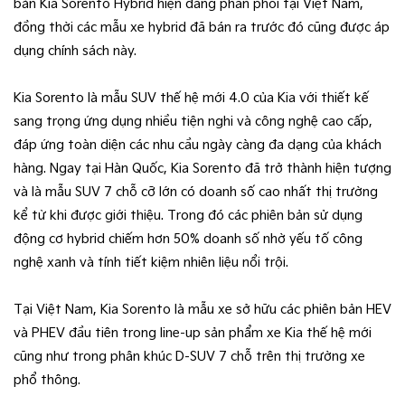
bản Kia Sorento Hybrid hiện đang phân phối tại Việt Nam,
đồng thời các mẫu xe hybrid đã bán ra trước đó cũng được áp
dụng chính sách này.
Kia Sorento là mẫu SUV thế hệ mới 4.0 của Kia với thiết kế
sang trọng ứng dụng nhiều tiện nghi và công nghệ cao cấp,
đáp ứng toàn diện các nhu cầu ngày càng đa dạng của khách
hàng. Ngay tại Hàn Quốc, Kia Sorento đã trở thành hiện tượng
và là mẫu SUV 7 chỗ cỡ lớn có doanh số cao nhất thị trường
kể từ khi được giới thiệu. Trong đó các phiên bản sử dụng
động cơ hybrid chiếm hơn 50% doanh số nhờ yếu tố công
nghệ xanh và tính tiết kiệm nhiên liệu nổi trội.
Tại Việt Nam, Kia Sorento là mẫu xe sở hữu các phiên bản HEV
và PHEV đầu tiên trong line-up sản phẩm xe Kia thế hệ mới
cũng như trong phân khúc D-SUV 7 chỗ trên thị trường xe
phổ thông.