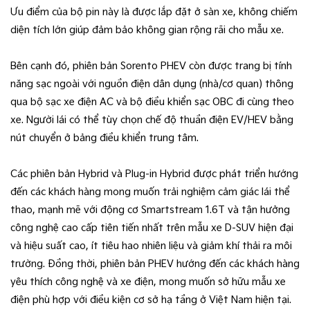
Ưu điểm của bộ pin này là được lắp đặt ở sàn xe, không chiếm
diện tích lớn giúp đảm bảo không gian rộng rãi cho mẫu xe.
Bên cạnh đó, phiên bản Sorento PHEV còn được trang bị tính
năng sạc ngoài với nguồn điện dân dụng (nhà/cơ quan) thông
qua bộ sạc xe điện AC và bộ điều khiển sạc OBC đi cùng theo
xe. Người lái có thể tùy chọn chế độ thuần điện EV/HEV bằng
nút chuyển ở bảng điều khiển trung tâm.
Các phiên bản Hybrid và Plug-in Hybrid được phát triển hướng
đến các khách hàng mong muốn trải nghiệm cảm giác lái thể
thao, mạnh mẽ với động cơ Smartstream 1.6T và tận hưởng
công nghệ cao cấp tiên tiến nhất trên mẫu xe D-SUV hiện đại
và hiệu suất cao, ít tiêu hao nhiên liệu và giảm khí thải ra môi
trường. Đồng thời, phiên bản PHEV hướng đến các khách hàng
yêu thích công nghệ và xe điện, mong muốn sở hữu mẫu xe
điện phù hợp với điều kiện cơ sở hạ tầng ở Việt Nam hiện tại.