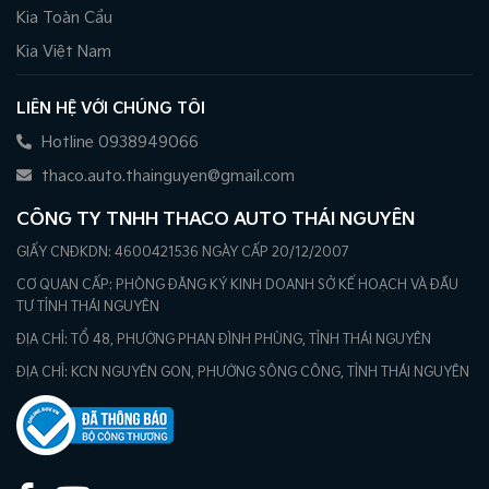
Kia Toàn Cầu
Kia Việt Nam
LIÊN HỆ VỚI CHÚNG TÔI
Hotline 0938949066
thaco.auto.thainguyen@gmail.com
CÔNG TY TNHH THACO AUTO THÁI NGUYÊN
GIẤY CNĐKDN: 4600421536 NGÀY CẤP 20/12/2007
CƠ QUAN CẤP: PHÒNG ĐĂNG KÝ KINH DOANH SỞ KẾ HOẠCH VÀ ĐẦU
TƯ TỈNH THÁI NGUYÊN
ĐỊA CHỈ: TỔ 48, PHƯỜNG PHAN ĐÌNH PHÙNG, TỈNH THÁI NGUYÊN
ĐỊA CHỈ: KCN NGUYÊN GON, PHƯỜNG SÔNG CÔNG, TỈNH THÁI NGUYÊN