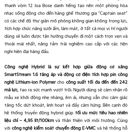
thanh vòm 12 loa Bose danh tiếng tạo nên một phòng hòa
nhạc sống động cho đến hàng ghế thương gia “Captain seat”
có các chế độ thư giãn mô phỏng không gian không trọng lực,
tích hợp chức năng sưởi ấm, làm mát, ở tất cả mọi vị trí người
dùng sẽ luôn được tận hưởng chuyến đi một cách trọn vẹn và
thoải mái nhất, nâng tầm trải nghiệm cao cấp với các tiện
nghi hiện đại hàng đầu.
Công nghệ Hybrid là sự kết hợp giữa động cơ xăng
SmartStream 1.6 tăng áp và động cơ điện tích hợp pin công
nghệ Lithium-ion Polymer
cho
công suất tối đa đến đến 242
mã lực
, tạo ra sức mạnh vượt trội. Người dùng sẽ cảm nhận rõ
mẫu xe khởi động nhẹ nhàng, êm ái, nhưng vẫn cho cảm giác
tăng tốc dứt khoát, linh hoạt và đầy cảm hứng. Bên cạnh đó
hệ thống truyền động hybrid giúp
tối ưu mức tiêu hao nhiên
liệu chỉ ~ 4,95 lít/100km
và thân thiện với môi trường. Cùng
với
công nghệ kiểm soát chuyển động E-VMC
và hệ thống hỗ