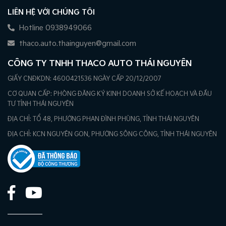
LIÊN HỆ VỚI CHÚNG TÔI
Hotline 0938949066
thaco.auto.thainguyen@gmail.com
CÔNG TY TNHH THACO AUTO THÁI NGUYÊN
GIẤY CNĐKDN: 4600421536 NGÀY CẤP 20/12/2007
CƠ QUAN CẤP: PHÒNG ĐĂNG KÝ KINH DOANH SỞ KẾ HOẠCH VÀ ĐẦU
TƯ TỈNH THÁI NGUYÊN
ĐỊA CHỈ: TỔ 48, PHƯỜNG PHAN ĐÌNH PHÙNG, TỈNH THÁI NGUYÊN
ĐỊA CHỈ: KCN NGUYÊN GON, PHƯỜNG SÔNG CÔNG, TỈNH THÁI NGUYÊN