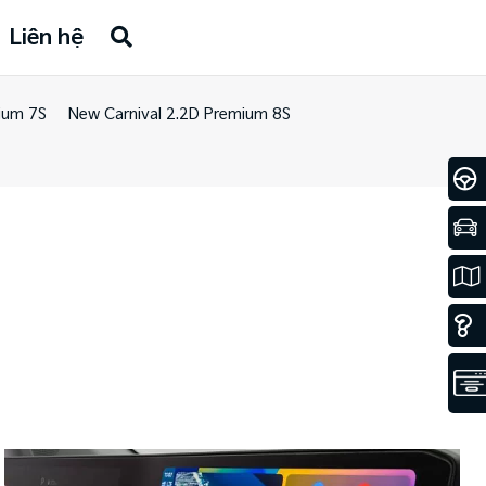
Liên hệ
ium 7S​
New Carnival 2.2D Premium 8S​