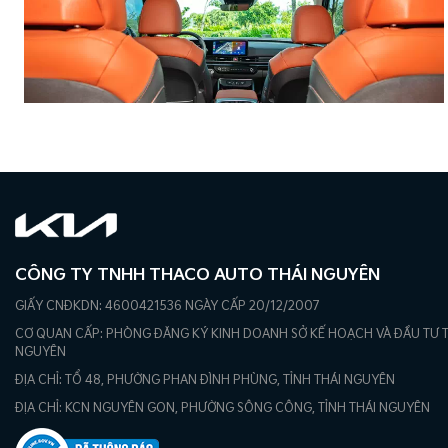
CÔNG TY TNHH THACO AUTO THÁI NGUYÊN
GIẤY CNĐKDN: 4600421536 NGÀY CẤP 20/12/2007
CƠ QUAN CẤP: PHÒNG ĐĂNG KÝ KINH DOANH SỞ KẾ HOẠCH VÀ ĐẦU TƯ T
NGUYÊN
ĐỊA CHỈ: TỔ 48, PHƯỜNG PHAN ĐÌNH PHÙNG, TỈNH THÁI NGUYÊN
ĐỊA CHỈ: KCN NGUYÊN GON, PHƯỜNG SÔNG CÔNG, TỈNH THÁI NGUYÊN